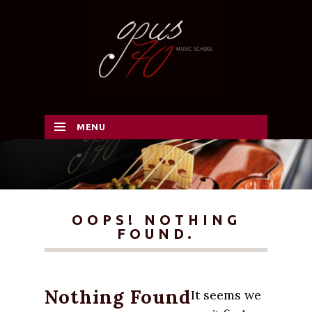
MENU
SKIP TO CONTENT
OOPS! NOTHING
FOUND.
Nothing Found
It seems we